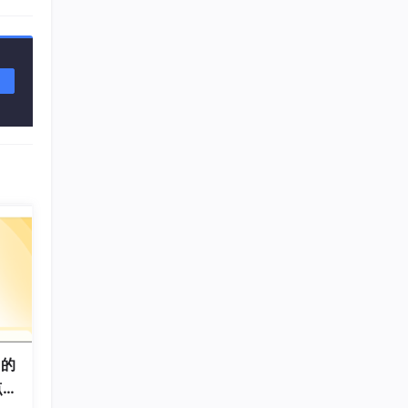
生成
用的
！）
点对