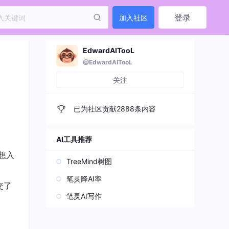
登录
加入社区
EdwardAITooL
@EdwardAITooL
关注
已为社区贡献2888条内容
AI工具推荐
想入
TreeMind树图
笔灵降AI率
交了
笔灵AI写作