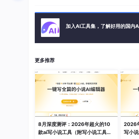
加入AI工具集，了解好用的国内A
更多推荐
🌟 深度体验：
准备在七猫或百度系发文的“标配”。它的功能非常
器），都是冲着平台收录和读者喜好去的。它不
✅ 适合人群：
准备在七猫或百度系发文的作者
02、笔灵
一款专注
写小说
的“垂直”工具，功能最全，像个2
8月深度测评：2026年超火的10
202
👉 传送门：
https://ibiling.cn/novel-editor
款ai写小说工具（附写小说工具组
写小说