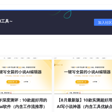
I工具～
加入社区
“功利”，比如“黄金三章”生成、“AI起名”（堪比 小说人物名字
教你创作，它教你“迎合”市场，用好能少走弯路。
、市场导向型作者。
4小时在线的“AI编辑”。
6年深度测评：10款超好用的
【8月最新版】10款实测超好
?from=csdneditor711
（建议复制链接到电脑浏览器打开体验更佳
ai软件（内含工作流推荐）
AI写小说神器（内含工具优缺