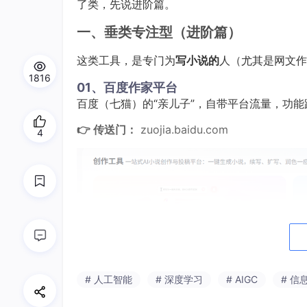
了类，先说进阶篇。
一、垂类专注型（进阶篇）
这类工具，是专门为
写小说的
人（尤其是网文作
1816
01、百度作家平台
百度（七猫）的“亲儿子”，自带平台流量，功
👉 传送门：
zuojia.baidu.com
4
# 人工智能
# 深度学习
# AIGC
# 信