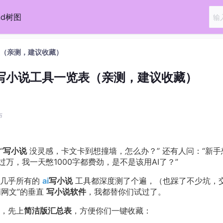
ind树图
览表（亲测，建议收藏）
AI写小说工具一览表（亲测，建议收藏）
布
“
写小说
没灵感，卡文卡到想撞墙，怎么办？” 还有人问：“新手
万，我一天憋1000字都费劲，是不是该用AI了？”
上几乎所有的
ai
写小说
工具都深度测了个遍，（也踩了不少坑，
精网文”的垂直
写小说软件
，我都替你们试过了。
，先上
简洁版汇总表
，方便你们一键收藏：